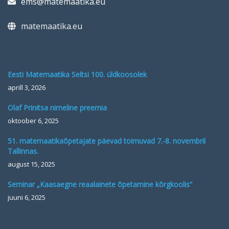
ems@matemaatika.eu
matemaatika.eu
Eesti Matemaatika Seltsi 100. üldkoosolek
aprill 3, 2026
Olaf Prinitsa nimeline preemia
oktoober 6, 2025
51. matemaatikaõpetajate päevad toimuvad 7.-8. novembril
Tallinnas.
august 15, 2025
Seminar „Kaasaegne reaalainete õpetamine kõrgkoolis“
juuni 6, 2025