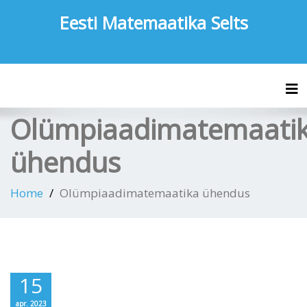
Eesti Matemaatika Selts
Tog
Olümpiaadimatemaati
ühendus
Home
Olümpiaadimatemaatika ühendus
15
apr. 2023