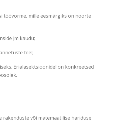
si töövorme, mille eesmärgiks on noorte
onside jm kaudu;
annetuste teel;
iseks. Erialasektsioonidel on konkreetsed
oosolek.
de rakenduste või matemaatilise hariduse