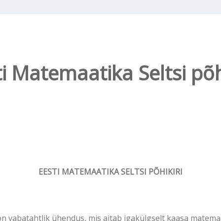
i Matemaatika Seltsi põh
EESTI MATEMAATIKA SELTSI PÕHIKIRI
 on vabatahtlik ühendus, mis aitab igakülgselt kaasa matemaa