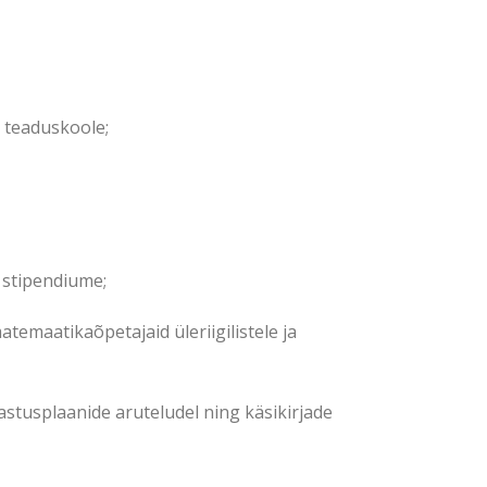
 teaduskoole;
 stipendiume;
emaatikaõpetajaid üleriigilistele ja
jastusplaanide aruteludel ning käsikirjade