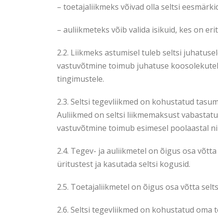
– toetajaliikmeks võivad olla seltsi eesmärkid
– auliikmeteks võib valida isikuid, kes on erit
2.2. Liikmeks astumisel tuleb seltsi juhatuse
vastuvõtmine toimub juhatuse koosolekutel.
tingimustele.
2.3. Seltsi tegevliikmed on kohustatud tasu
Auliikmed on seltsi liikmemaksust vabastatu
vastuvõtmine toimub esimesel poolaastal ni
2.4. Tegev- ja auliikmetel on õigus osa võtta
üritustest ja kasutada seltsi kogusid.
2.5. Toetajaliikmetel on õigus osa võtta selt
2.6. Seltsi tegevliikmed on kohustatud oma 