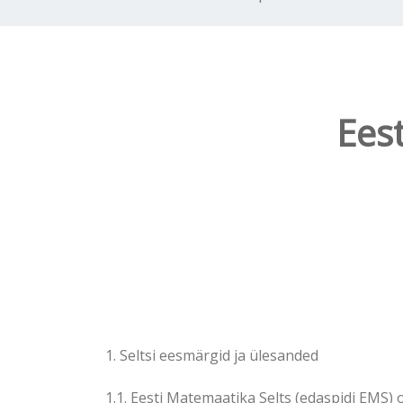
Eest
1. Seltsi eesmärgid ja ülesanded
1.1. Eesti Matemaatika Selts (edaspidi EMS)