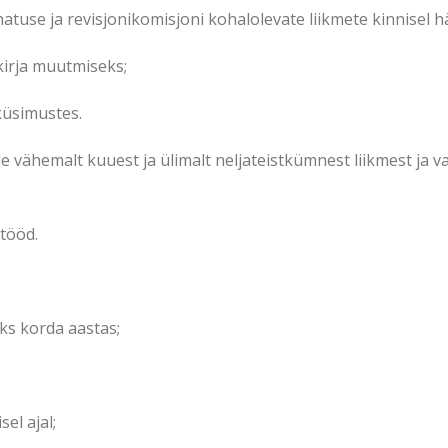
hatuse ja revisjonikomisjoni kohalolevate liikmete kinnisel h
kirja muutmiseks;
küsimustes.
le vähemalt kuuest ja ülimalt neljateistkümnest liikmest ja va
 tööd.
ks korda aastas;
el ajal;