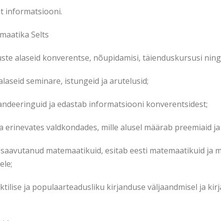
t informatsiooni.
maatika Selts
uste alaseid konverentse, nõupidamisi, täienduskursusi ning
-alaseid seminare, istungeid ja arutelusid;
ndeeringuid ja edastab informatsiooni konverentsidest;
 erinevates valdkondades, mille alusel määrab preemiaid ja
saavutanud matemaatikuid, esitab eesti matemaatikuid ja mat
ele;
tilise ja populaarteadusliku kirjanduse väljaandmisel ja kir