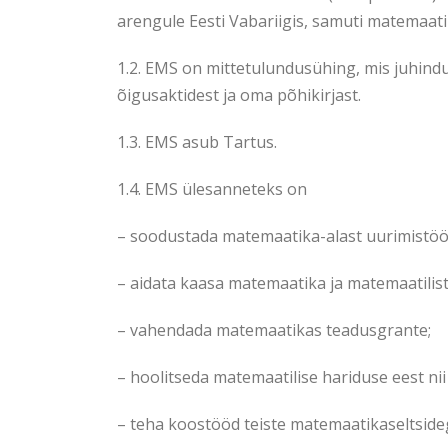
arengule Eesti Vabariigis, samuti matemaat
1.2. EMS on mittetulundusühing, mis juhind
õigusaktidest ja oma põhikirjast.
1.3. EMS asub Tartus.
1.4. EMS ülesanneteks on
– soodustada matemaatika-alast uurimistöö
– aidata kaasa matemaatika ja matemaatilist
– vahendada matemaatikas teadusgrante;
– hoolitseda matemaatilise hariduse eest nii
– teha koostööd teiste matemaatikaseltsidega