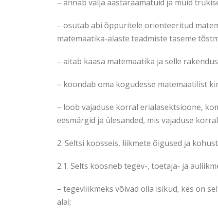
– annab välja aastaraamatuid ja muid trükise
– osutab abi õppuritele orienteeritud mate
matemaatika-alaste teadmiste taseme tõstm
– aitab kaasa matemaatika ja selle rakendust
– koondab oma kogudesse matemaatilist kirja
– loob vajaduse korral erialasektsioone, ko
eesmärgid ja ülesanded, mis vajaduse korral 
2. Seltsi koosseis, liikmete õigused ja kohus
2.1. Selts koosneb tegev-, toetaja- ja auliik
– tegevliikmeks võivad olla isikud, kes on 
alal;