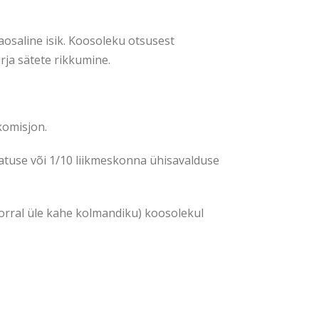
aosaline isik. Koosoleku otsusest
rja sätete rikkumine.
komisjon.
atuse või 1/10 liikmeskonna ühisavalduse
 korral üle kahe kolmandiku) koosolekul