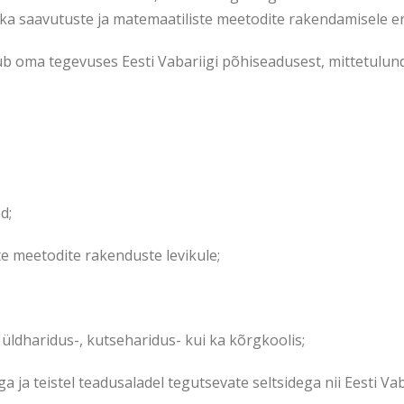
ika saavutuste ja matemaatiliste meetodite rakendamisele e
ub oma tegevuses Eesti Vabariigi põhiseadusest, mittetul
d;
e meetodite rakenduste levikule;
 üldharidus-, kutseharidus- kui ka kõrgkoolis;
 ja teistel teadusaladel tegutsevate seltsidega nii Eesti Vab