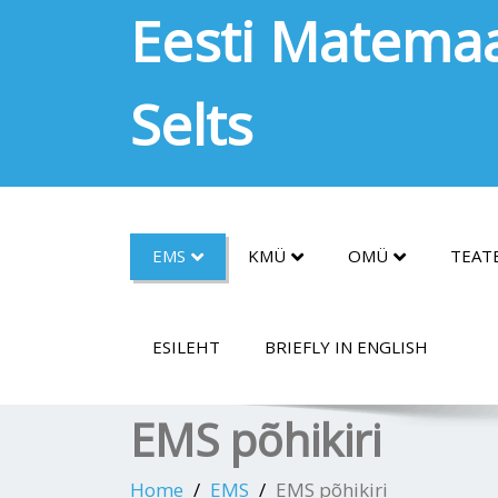
Eesti Matemaa
Selts
EMS
KMÜ
OMÜ
TEAT
ESILEHT
BRIEFLY IN ENGLISH
EMS põhikiri
Home
EMS
EMS põhikiri