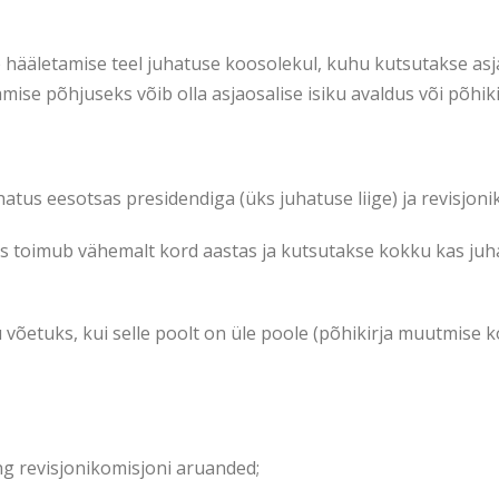
ub hääletamise teel juhatuse koosolekul, kuhu kutsutakse asj
mise põhjuseks võib olla asjaosalise isiku avaldus või põhiki
hatus eesotsas presidendiga (üks juhatuse liige) ja revisjoni
mis toimub vähemalt kord aastas ja kutsutakse kokku kas juh
u võetuks, kui selle poolt on üle poole (põhikirja muutmise
ng revisjonikomisjoni aruanded;