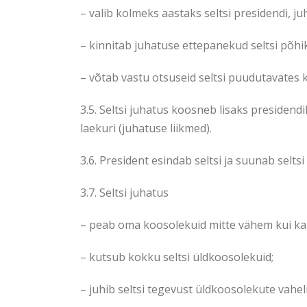
– valib kolmeks aastaks seltsi presidendi, ju
– kinnitab juhatuse ettepanekud seltsi põhi
– võtab vastu otsuseid seltsi puudutavates 
3.5. Seltsi juhatus koosneb lisaks presidendi
laekuri (juhatuse liikmed).
3.6. President esindab seltsi ja suunab seltsi
3.7. Seltsi juhatus
– peab oma koosolekuid mitte vähem kui ka
– kutsub kokku seltsi üldkoosolekuid;
– juhib seltsi tegevust üldkoosolekute vahelis