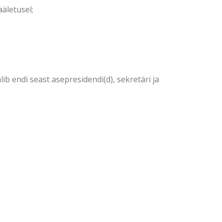
ääletusel;
lib endi seast asepresidendi(d), sekretäri ja