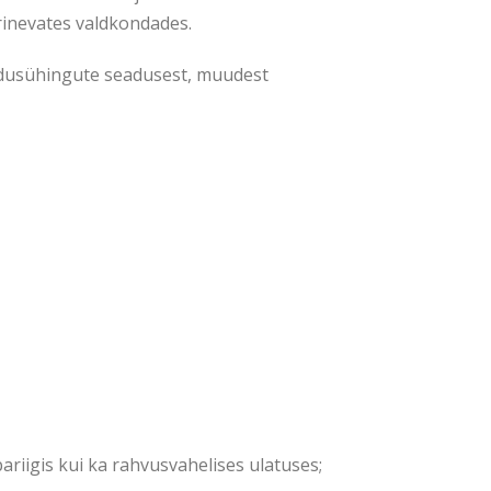
rinevates valdkondades.
undusühingute seadusest, muudest
ariigis kui ka rahvusvahelises ulatuses;