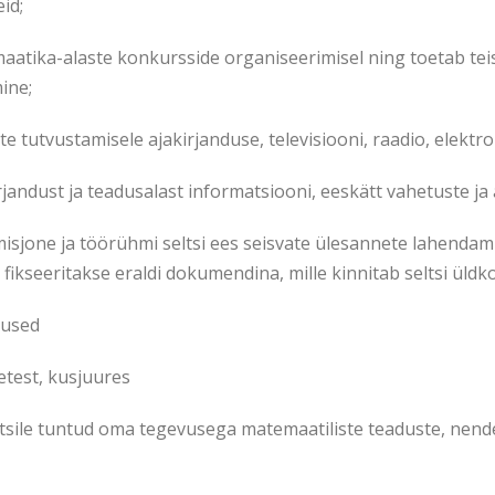
id;
maatika-alaste konkursside organiseerimisel ning toetab tei
ine;
e tutvustamisele ajakirjanduse, televisiooni, raadio, elektr
ndust ja teadusalast informatsiooni, eeskätt vahetuste ja 
misjone ja töörühmi seltsi ees seisvate ülesannete lahendam
fikseeritakse eraldi dokumendina, mille kinnitab seltsi üldk
tused
metest, kusjuures
seltsile tuntud oma tegevusega matemaatiliste teaduste, nen