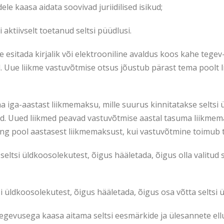
ele kaasa aidata soovivad juriidilised isikud;
i aktiivselt toetanud seltsi püüdlusi.
le esitada kirjalik või elektrooniline avaldus koos kahe tegev
 Uue liikme vastuvõtmise otsus jõustub pärast tema poolt l
ma iga-aastast liikmemaksu, mille suurus kinnitatakse seltsi
d. Uued liikmed peavad vastuvõtmise aastal tasuma liikmema
ng pool aastasest liikmemaksust, kui vastuvõtmine toimub te
 seltsi üldkoosolekutest, õigus hääletada, õigus olla valitud s
si üldkoosolekutest, õigus hääletada, õigus osa võtta seltsi ü
tegevusega kaasa aitama seltsi eesmärkide ja ülesannete ellu