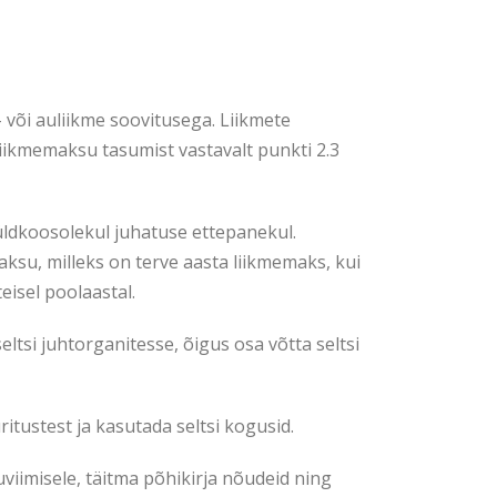
- või auliikme soovitusega. Liikmete
iikmemaksu tasumist vastavalt punkti 2.3
 üldkoosolekul juhatuse ettepanekul.
ksu, milleks on terve aasta liikmemaks, kui
isel poolaastal.
eltsi juhtorganitesse, õigus osa võtta seltsi
ritustest ja kasutada seltsi kogusid.
viimisele, täitma põhikirja nõudeid ning