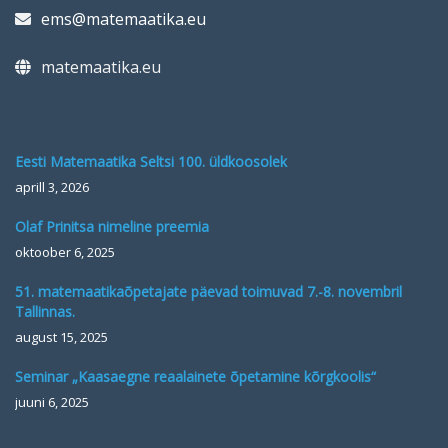
ems@matemaatika.eu
matemaatika.eu
Eesti Matemaatika Seltsi 100. üldkoosolek
aprill 3, 2026
Olaf Prinitsa nimeline preemia
oktoober 6, 2025
51. matemaatikaõpetajate päevad toimuvad 7.-8. novembril
Tallinnas.
august 15, 2025
Seminar „Kaasaegne reaalainete õpetamine kõrgkoolis“
juuni 6, 2025