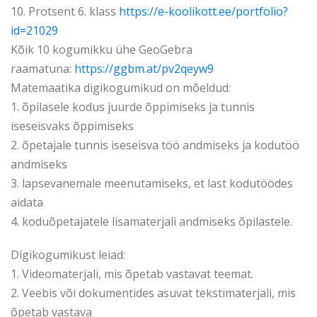
10. Protsent 6. klass
https://e-koolikott.ee/portfolio?
id=21029
Kõik 10 kogumikku ühe GeoGebra
raamatuna:
https://ggbm.at/pv2qeyw9
Matemaatika digikogumikud on mõeldud:
1. õpilasele kodus juurde õppimiseks ja tunnis
iseseisvaks õppimiseks
2. õpetajale tunnis iseseisva töö andmiseks ja kodutöö
andmiseks
3. lapsevanemale meenutamiseks, et last kodutöödes
aidata
4. koduõpetajatele lisamaterjali andmiseks õpilastele.
Digikogumikust leiad:
1. Videomaterjali, mis õpetab vastavat teemat.
2. Veebis või dokumentides asuvat tekstimaterjali, mis
õpetab vastava