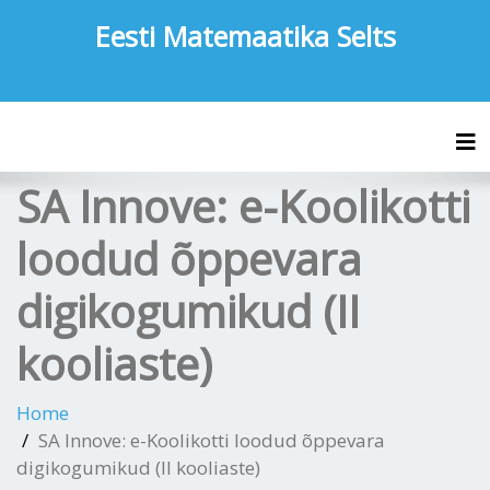
Eesti Matemaatika Selts
Tog
SA Innove: e-Koolikotti
loodud õppevara
digikogumikud (II
kooliaste)
Home
SA Innove: e-Koolikotti loodud õppevara
digikogumikud (II kooliaste)