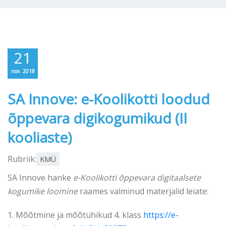
21
nov. 2018
SA Innove: e-Koolikotti loodud
õppevara digikogumikud (II
kooliaste)
Rubriik:
KMÜ
SA Innove hanke
e-Koolikotti õppevara digitaalsete
kogumike loomine
raames valminud materjalid leiate:
1. Mõõtmine ja mõõtühikud 4. klass
https://e-