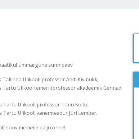
emaatikul ümmargune sünnipäev:
s Tallinna Ülikooli professor Andi Kivinukk;
ks Tartu Ülikooli emeriitprofessor akadeemik Gennadi
ks Tartu Ülikooli professor Tõnu Kollo;
ks Tartu Ülikooli vanemteadur Jüri Lember.
lt soovime neile palju õnne!