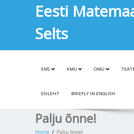
Eesti Matemaa
Selts
EMS
KMÜ
OMÜ
TEAT
ESILEHT
BRIEFLY IN ENGLISH
Palju õnne!
Home
Palju õnne!