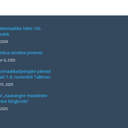
atemaatika Seltsi 100.
solek
, 2026
initsa nimeline preemia
r 6, 2025
temaatikaõpetajate päevad
d 7.-8. novembril Tallinnas.
15, 2025
r „Kaasaegne reaalainete
ine kõrgkoolis“
 2025