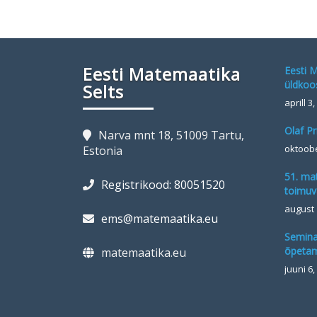
Eesti Matemaatika
Eesti M
üldkoo
Selts
aprill 3
Olaf Pr
Narva mnt 18, 51009 Tartu,
oktoobe
Estonia
51. ma
Registrikood: 80051520
toimuva
august 
ems@matemaatika.eu
Semina
õpetam
matemaatika.eu
juuni 6,