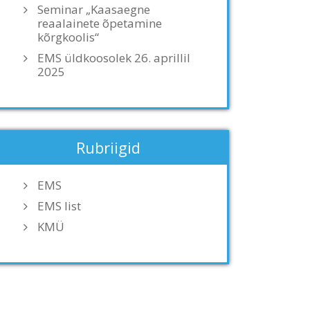
Seminar „Kaasaegne
reaalainete õpetamine
kõrgkoolis“
EMS üldkoosolek 26. aprillil
2025
Rubriigid
EMS
EMS list
KMÜ