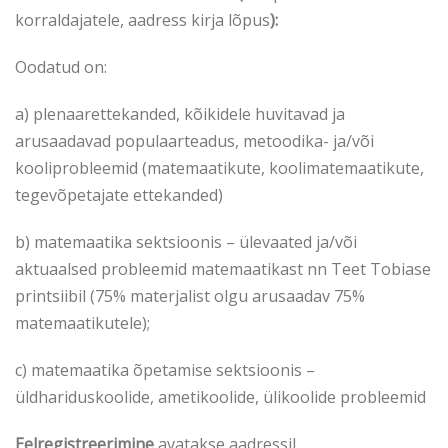
korraldajatele, aadress kirja lõpus
):
Oodatud on:
a) plenaarettekanded, kõikidele huvitavad ja
arusaadavad populaarteadus, metoodika- ja/või
kooliprobleemid (matemaatikute, koolimatemaatikute,
tegevõpetajate ettekanded)
b) matemaatika sektsioonis – ülevaated ja/või
aktuaalsed probleemid matemaatikast nn Teet Tobiase
printsiibil (75% materjalist olgu arusaadav 75%
matemaatikutele);
c) matemaatika õpetamise sektsioonis –
üldhariduskoolide, ametikoolide, ülikoolide probleemid
Eelregistreerimine
avatakse aadressil