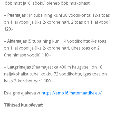
ööbimist ja 6 sööki,) oleneb ööbimiskohast:
–
Peamajas
(14 tuba ning kuni 38 voodikohta: 12-s toas
on 1 lai voodi ja üks 2-kordne nari, 2 toas on 1 lai voodi)
120.-
–
Aidamajas
(5 tuba ning kuni 14 voodikohta: 4-s toas
on 1 lai voodi ja üks 2-kordne nari, ühes toas on 2
üheinimese voodit)
110.-
–
Laagrimajas
(Peamajast ca 400 m kaugusel, on 18
neljakohalist tuba, kokku 72 voodikohta, igas toas on
kaks 2-kordset nari)
100.-
Esialgne
ajakava
vt
https://emp16.matemaatika.eu/
Tähtsad kuupäevad
: