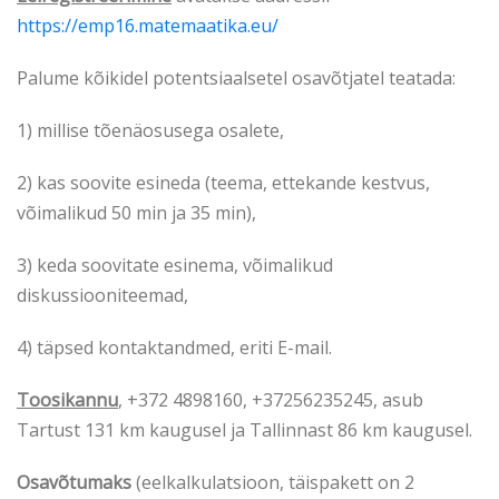
https://emp16.matemaatika.eu/
Palume kõikidel potentsiaalsetel osavõtjatel teatada:
1) millise tõenäosusega osalete,
2) kas soovite esineda (teema, ettekande kestvus,
võimalikud 50 min ja 35 min),
3) keda soovitate esinema, võimalikud
diskussiooniteemad,
4) täpsed kontaktandmed, eriti E-mail.
Toosikannu
, +372 4898160, +37256235245, asub
Tartust 131 km kaugusel ja Tallinnast 86 km kaugusel.
Osavõtumaks
(eelkalkulatsioon, täispakett on 2