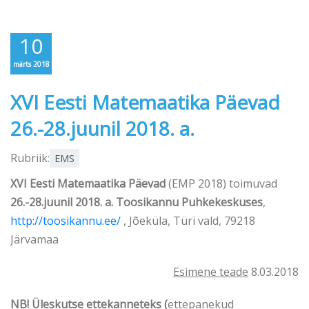
10
märts 2018
XVI Eesti Matemaatika Päevad
26.-28.juunil 2018. a.
Rubriik:
EMS
XVI Eesti Matemaatika Päevad
(EMP 2018) toimuvad
26.-28.juunil 2018. a.
Toosikannu Puhkekeskuses
,
http://toosikannu.ee/
, Jõeküla, Türi vald, 79218
Järvamaa
Esimene teade
8.03.2018
NB! Üleskutse ettekanneteks (
ettepanekud