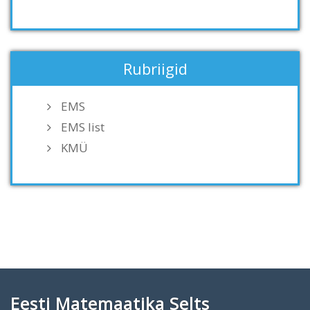
Rubriigid
EMS
EMS list
KMÜ
Eesti Matemaatika Selts